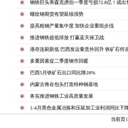
钢铁巨头蒂森克虏伯一季度亏损72.8亿！或
螺纹钢期货有望延续强势
提高粗钢产量集中度 加快企业重组步伐
推进钢铁超低排放 打赢蓝天保卫战
港存连刷新低 巴西发运量意外回升 铁矿石何
多重因素促二季度钢市回暖
巴西5月铁矿石出口同比降28%
内蒙古将在包头打造特种钢基地
务实推进钢铁工业高质量发展
1-4月黑色金属冶炼和压延加工业利润同比下降6
当前页1