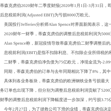
蒂森克虏伯2020财年二季度财报(2020年1月1日-3月31日
后息税前利润(Adjusted EBIT)为亏损8000万欧元。
美国投行Jefferies分析师Alan Spence对界面新闻表示
2020财年一财季，蒂森克虏伯的调整后息税前利润为500
Alan Spence称，新冠疫情导致蒂森克虏伯二财季调整后
息税前利润(EBIT)是指不扣除利息、不扣除企业所得税
二财季，蒂森克虏伯净负债为75亿欧元，净现金流为-2.0
同期，蒂森克虏伯的订单与去年同期相比下降了8%，其中，
具体到各业务板块，蒂森克虏伯的欧洲钢铁业务亏损最大，亏
务订单也出现下降，但分别为调整后息税前利润贡献了5200万欧
财季的调整后息税前利润下降幅度进一步加深，约亏损3.75
今年2月27日，为了拯救公司下滑的业绩，蒂森克虏伯决定将电梯