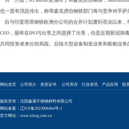
另一方面，IG Metall更倾向于蒂森克虏伯钢铁，Saarhüt
也一度有消息传出，称蒂森克虏伯钢铁部门将与竞争对手萨
自与印度塔塔钢铁欧洲分公司的合并计划遭到否决以来，
CEO，最终在IPO与出售之间选择了出售，但是近期新冠病毒
共同投资者来分担风险。后续大型设备制造业务和船舶业务的
网站首页
公司简介
资质证书
公司库存
行业资讯
产品应用
联
版权所有：沈阳鑫通不锈钢材料有限公司
网站备案：辽ICP备2023006464号-1
官方网址：
www.xtbxg.com.cn