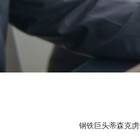
钢铁巨头蒂森克虏