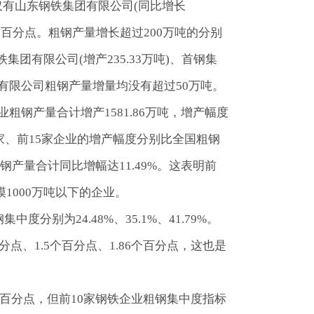
的仅有山东钢铁集团有限公司(同比增长
56个百分点。粗钢产量增长超过200万吨的分别
铁集团有限公司(增产235.33万吨)、首钢集
团有限公司粗钢产量增量均没有超过50万吨。
企业粗钢产量合计增产1581.86万吨，增产幅度
前10家、前15家企业的增产幅度分别比全国粗钢
粗钢产量合计同比增幅达11.49%。这表明前
1000万吨以下的企业。
分别为24.48%、35.1%、41.79%。
点、1.5个百分点、1.86个百分点，这也是
7个百分点，但前10家钢铁企业粗钢集中度指标