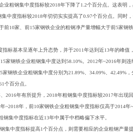
家钢铁企业粗钢集中度指标较2018年下降了1.2个百分点。这
中度指标较2018年切切实实提高了0.97个百分点。同时，
于前10家、前15家钢铁企业的粗钢净产量增幅大于前5家钢
中度指标基本呈逐年上升态势，并于2011年达到近13年的峰值，
15家钢铁企业粗钢集中度达到58.10%。2012年~2016年
家钢铁企业粗钢集中度分别为21.89%、34.09%、42.49%
.61个百分点。
年、2016年有所提升，2018年粗钢集中度指标较2017年出现
4年~2018年，前10家钢铁企业粗钢集中度指标仅高于2014年
19年粗钢集中度指标在近13年中属于中档略偏下水平。
粗钢集中度指标提高1个百分点，则需要相应的企业粗钢产量提高