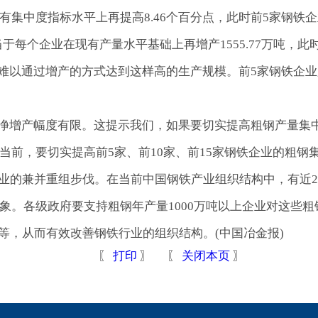
集中度指标水平上再提高8.46个百分点，此时前5家钢铁企业20
相当于每个企业在现有产量水平基础上再增产1555.77万吨，
，目前难以通过增产的方式达到这样高的生产规模。前5家钢铁
净增产幅度有限。这提示我们，如果要切实提高粗钢产量集
当前，要切实提高前5家、前10家、前15家钢铁企业的粗钢
的兼并重组步伐。在当前中国钢铁产业组织结构中，有近20
象。各级政府要支持粗钢年产量1000万吨以上企业对这些粗钢
等，从而有效改善钢铁行业的组织结构。(中国冶金报)
〖
打印
〗 〖
关闭本页
〗