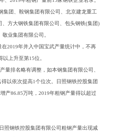
年、2019年粗钢产量前15家钢铁企业名录。
沙钢集团、鞍钢集团有限公司、北京建龙重工
、方大钢铁集团有限公司、包头钢铁(集团)
、敬业集团有限公司。
量在2019年并入中国宝武产量统计中，不再
得以上升至第15位。
钢产量排名略有调整，如本钢集团有限公司、
名得以依次提高1个位次。日照钢铁控股集团
产86.85万吨，2019年粗钢产量得以超过
司、日照钢铁控股集团有限公司粗钢产量出现减