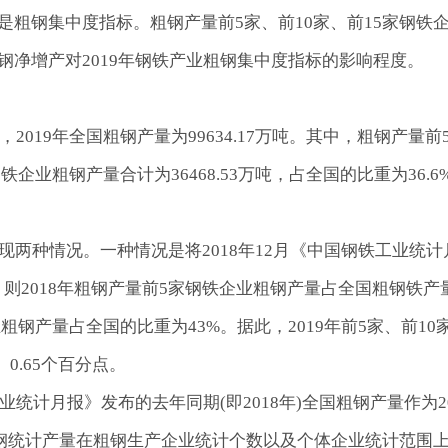
是粗钢集中度指标。粗钢产量前5家、前10家、前15家钢铁
钢净增产对2019年钢铁产业粗钢集中度指标的影响程度。
2019年全国粗钢产量为99634.17万吨。其中，粗钢产量前5
钢铁企业粗钢产量合计为36468.53万吨，占全国的比重为36
种情况。一种情况是将2018年12月《中国钢铁工业统计月报》
，则2018年粗钢产量前5家钢铁企业粗钢产量占全国粗钢铁产量
企业粗钢产量占全国的比重为43%。据此，2019年前5家、前1
、0.65个百分点。
业统计月报》发布的去年同期(即2018年)全国粗钢产量作为2
9年)粗钢统计产量在粗钢生产企业统计个数以及个体企业统计范围