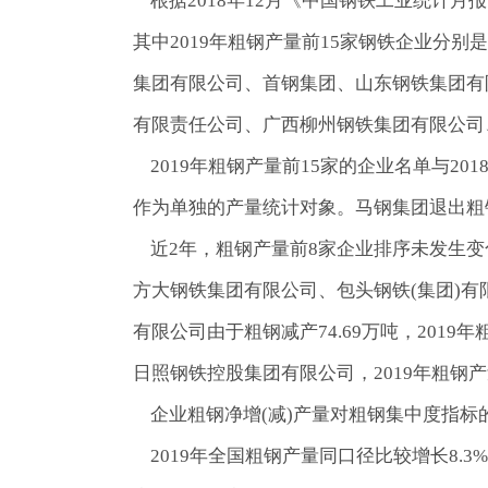
根据2018年12月《中国钢铁工业统计月报
其中2019年粗钢产量前15家钢铁企业分
集团有限公司、首钢集团、山东钢铁集团有
有限责任公司、广西柳州钢铁集团有限公司
2019年粗钢产量前15家的企业名单与20
作为单独的产量统计对象。马钢集团退出粗钢
近2年，粗钢产量前8家企业排序未发生变
方大钢铁集团有限公司、包头钢铁(集团)有
有限公司由于粗钢减产74.69万吨，2019
日照钢铁控股集团有限公司，2019年粗钢产
企业粗钢净增(减)产量对粗钢集中度指标
2019年全国粗钢产量同口径比较增长8.