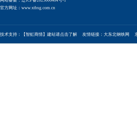
网站备案：辽ICP备2023006464号-1
官方网址：
www.xtbxg.com.cn
技术支持：【智虹商情】建站请点击了解
友情链接：
大东北钢铁网