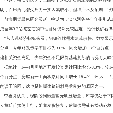
不过，梅轶萌认为，巴西疫情对铁矿石供应端的影响存在较
朗，而巴西北部受外力干扰因素较小，但增产不及预期，很
前海期货黑色研究员赵一鸣认为，淡水河谷将全年指引从3.5
成全年3.2亿吨左右的中性目标仍然比较困难，预计铁矿石
“从宏观经济指标来看，钢铁终端需求复苏较快。数据显示，1—
分点。今年财政赤字率目标为3.6%，同比增加0.8个百分点，
建相关资金充足，去年资金不足限制基建复苏的情况将大幅
据统计，1—4月房地产开发投资累计同比增长-3.3%，较1—
个百分点。房屋新开工面积累计同比增长-18.4%，环比1
的误工追回，这也是短期建筑钢材需求良好的原因之一。
李睿舟认为，现阶段到港量暂无明显增量，库存仍处于下降趋
支撑矿价振荡上行，随着发货恢复，后期供需或有松动迹象