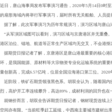
近日，唐山海事局发布军事演习通告，2020年5月14日0时至202
的扇形海域内将举行军事演习，届时所有无关船舶、人员提
据了解，此次军事演习为历年常规演习，演习区域与唐山
“从军演区域图可以看到，演习区域与京唐港区并无重叠。
港区泊位、锚地、航道等正常生产区域均无交叉，不会港抠
据期货日报记者了解，京唐港区是唐山港最重要的核心港区
环，是我国能源、原材料等大宗物资专业化运输系统的重要组
量创新高，完成6.57亿吨，位居全国沿海港口第三位。2020
近阶段，铁矿石期货领涨黑色系。胡双全认为，随着国内
烈，高炉开工率连续攀升，高达89%，成材利润的回升也
就钢价而言，胡双全告诉期货日报记者，钢材现货连续上涨
空间亦有限。“当前旺季赶工延续，中西南主要城市建材出