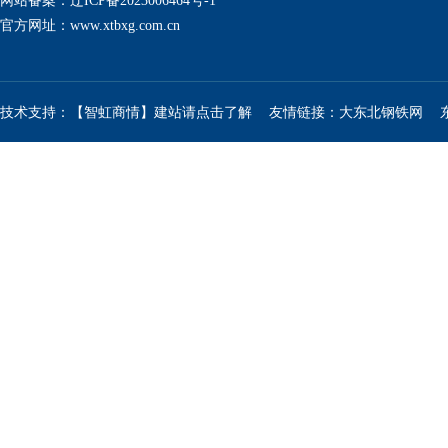
网站备案：辽ICP备2023006464号-1
官方网址：
www.xtbxg.com.cn
技术支持：【智虹商情】建站请点击了解
友情链接：
大东北钢铁网