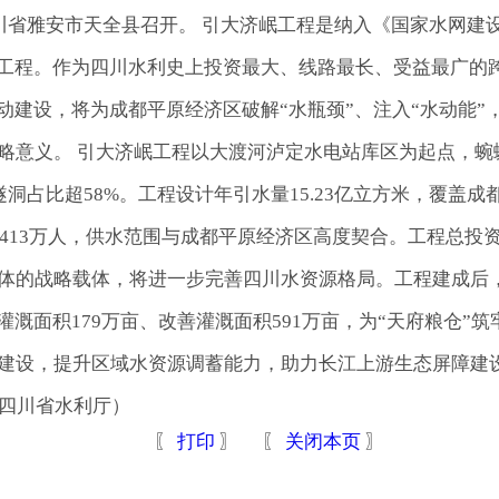
四川省雅安市天全县召开。 引大济岷工程是纳入《国家水网建
利工程。作为四川水利史上投资最大、线路最长、受益最广的跨
动建设，将为成都平原经济区破解“水瓶颈”、注入“水动能”
略意义。 引大济岷工程以大渡河泸定水电站库区为起点，蜿
隧洞占比超58%。工程设计年引水量15.23亿立方米，覆盖
413万人，供水范围与成都平原经济区高度契合。工程总投资5
体的战略载体，将进一步完善四川水资源格局。工程建成后
灌溉面积179万亩、改善灌溉面积591万亩，为“天府粮仓”
建设，提升区域水资源调蓄能力，助力长江上游生态屏障建
（四川省水利厅）
〖
打印
〗 〖
关闭本页
〗