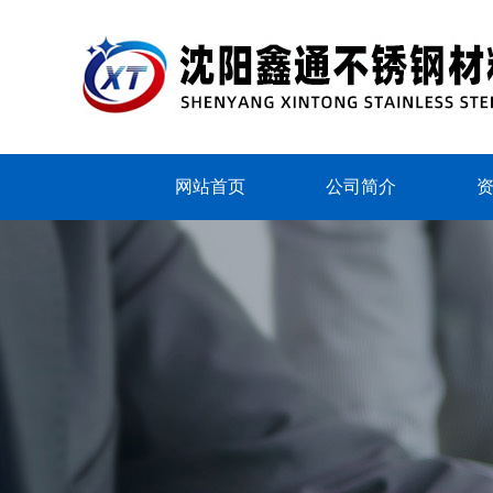
网站首页
公司简介