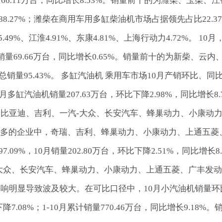
累计销量166.11万台，同比增长8.53%。销量前十的为潍柴、
27%；潍柴在商用车用多缸柴油机市场占据领先占比22.37%、
柴5.49%、江淮4.91%、东康4.81%、上海行动力4.72%。
0月累计销量69.66万台，同比增长0.65%。销量前十的为新柴
销量95.43%。 多缸汽油机 乘用车市场10月产销环比、
汽油机销量207.63万台，环比下降2.98%，同比增长8.73
奇瑞、比亚迪、吉利、一汽-大众、长安汽车、蜂巢动力、小康
量较多的企业中，奇瑞、吉利、蜂巢动力、小康动力、上通五
%，10月销量202.80万台，环比下降2.51%，同比增长8.4
汽-大众、长安汽车、蜂巢动力、小康动力、上通五菱、广丰发
影响明显导致波及较大。在可比口径中，10月小汽油机销量环
比下降7.08%；1-10月累计销量770.46万台，同比增长9.