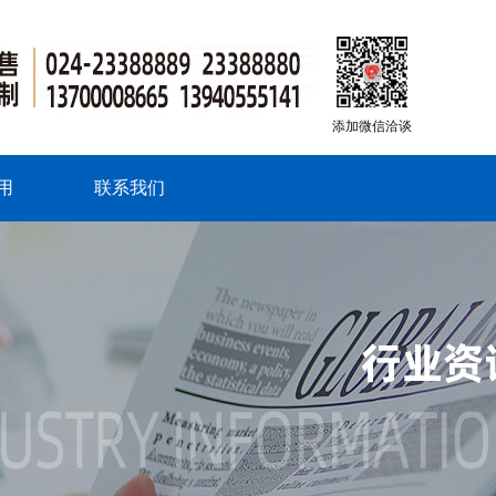
添加微信洽谈
用
联系我们