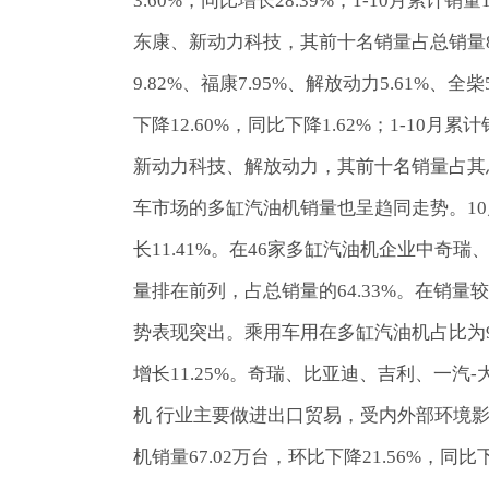
3.60%，同比增长28.39%；1-10月
东康、新动力科技，其前十名销量占总销量88.
9.82%、福康7.95%、解放动力5.61%、全
下降12.60%，同比下降1.62%；1-1
新动力科技、解放动力，其前十名销量占其总
车市场的多缸汽油机销量也呈趋同走势。10月多缸
长11.41%。在46家多缸汽油机企业中
量排在前列，占总销量的64.33%。在销
势表现突出。乘用车用在多缸汽油机占比为97.09
增长11.25%。奇瑞、比亚迪、吉利、一
机 行业主要做进出口贸易，受内外部环境
机销量67.02万台，环比下降21.56%，同