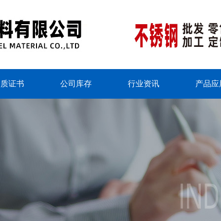
资质证书
公司库存
行业资讯
产品应