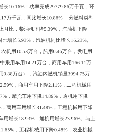
10.16%；功率完成29779.86万千瓦，环
74.17万千瓦，同比增长10.86%。 分燃料类型
月比，柴油机下降5.39%，汽油机下降
比增长5.93%，汽油机同比增长16.23%。
，农机用10.53万台，船用0.46万台，发电用
其中乘用车用14.21万台，商用车用166.11万
用0.88万台），汽油内燃机销量3994.75万
59%，商用车用下降2.11%，工程机械用
.17%，摩托车用下降14.89%，通机用下降
，商用车用增长31.48%，工程机械用下降
车用增长18.93%，通机用增长23.96%。与上
65%，工程机械用下降0.48%，农业机械