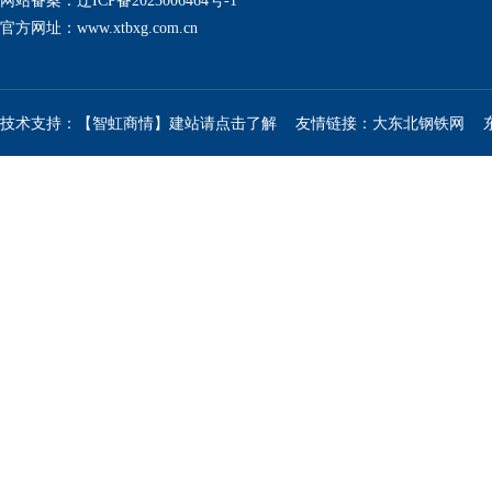
网站备案：辽ICP备2023006464号-1
官方网址：
www.xtbxg.com.cn
技术支持：【智虹商情】建站请点击了解
友情链接：
大东北钢铁网